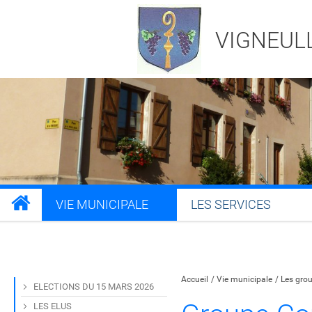
VIGNEUL
VIE MUNICIPALE
LES SERVICES
Partager sur Facebook
Partager sur Twitt
Partager s
Par
Accueil
Vie municipale
Les grou
ELECTIONS DU 15 MARS 2026
LES ELUS